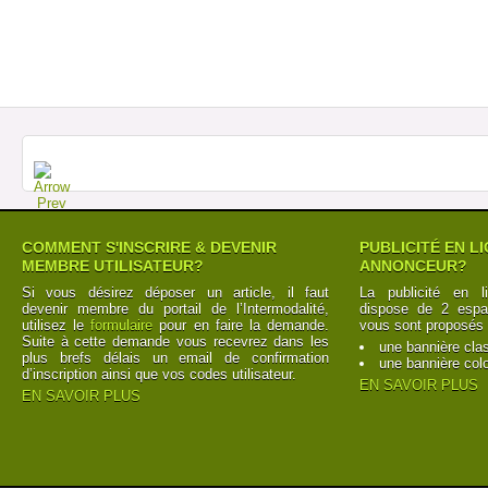
COMMENT S'INSCRIRE & DEVENIR
PUBLICITÉ EN L
MEMBRE UTILISATEUR?
ANNONCEUR?
Si vous désirez déposer un article, il faut
La publicité en l
devenir membre du portail de l’Intermodalité,
dispose de 2 espac
utilisez le
formulaire
pour en faire la demande.
vous sont proposés 
Suite à cette demande vous recevrez dans les
une bannière cla
plus brefs délais un email de confirmation
une bannière col
d’inscription ainsi que vos codes utilisateur.
EN SAVOIR PLUS
EN SAVOIR PLUS