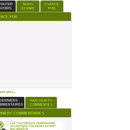
JOUTER
NOUS
ESPACE
AVORIS
ÉCRIRE
PUB
PACE PUB
oir plus...
DERNIERS
PAR SUJETS
MMENTAIRES
COMMENTÉS
RNIERS COMMENTAIRES
LÂ€™AUTOROUTE FERROVIAIRE
ATLANTIQUE TOUJOURS AUTANT
MALMENÃ©E