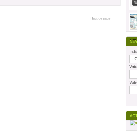
Haut de page
NE
Indi
Vot
Votr
AC