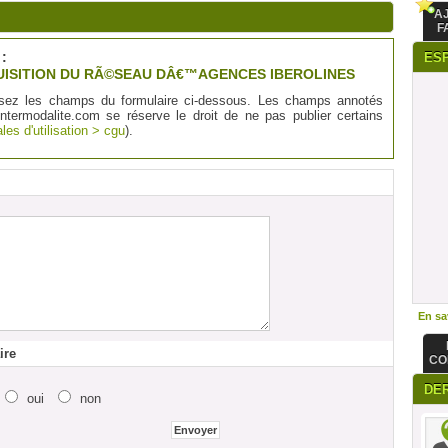
A
F
:
ES
ISITION DU RÃ©SEAU DÂ€™AGENCES IBEROLINES
sez les champs du formulaire ci-dessous. Les champs annotés
Intermodalite.com se réserve le droit de ne pas publier certains
les d'utilisation > cgu
).
En sav
ire
CO
DE
oui
non