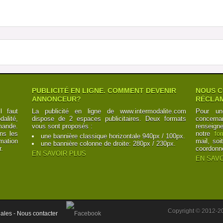
PUBLICITÉ EN LIGNE. COMMENT DEVENIR
NOUS C
ANNONCEUR?
RÉCLAM
l faut
La publicité en ligne de www.intermodalite.com
Pour un
alité,
dispose de 2 espaces publicitaires. Deux formats
concerna
mande.
vous sont proposés :
renseign
ns les
notre
fo
une bannière classique horizontale 940px / 100px.
mation
mail, soi
une bannière colonne de droite: 280px / 230px.
r.
coordonn
EN SAVOIR PLUS
EN SAVO
Copyright © 2012-2
ales -
Nous contacter