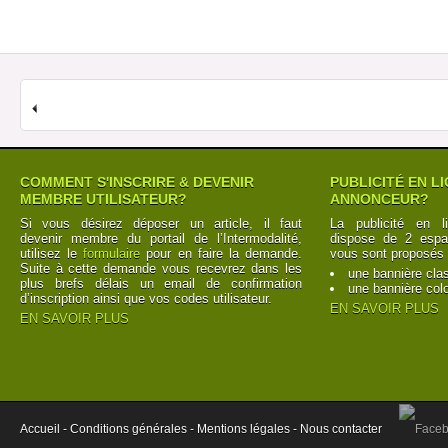
COMMENT S'INSCRIRE & DEVENIR
PUBLICITÉ EN L
MEMBRE UTILISATEUR?
ANNONCEUR?
Si vous désirez déposer un article, il faut
La publicité en l
devenir membre du portail de l’Intermodalité,
dispose de 2 espac
utilisez le
formulaire
pour en faire la demande.
vous sont proposés 
Suite à cette demande vous recevrez dans les
une bannière cla
plus brefs délais un email de confirmation
une bannière col
d’inscription ainsi que vos codes utilisateur.
EN SAVOIR PLUS
EN SAVOIR PLUS
Accueil -
Conditions générales -
Mentions légales -
Nous contacter