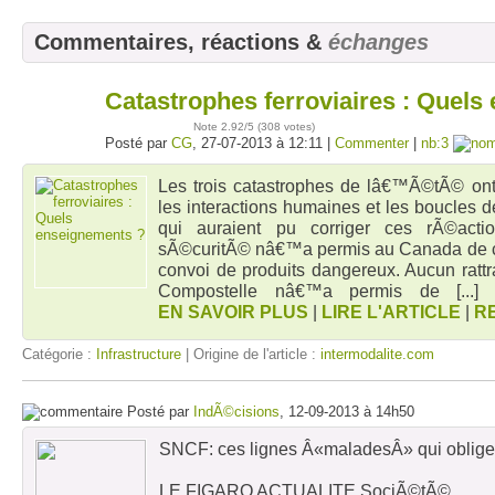
Commentaires, réactions &
échanges
Catastrophes ferroviaires : Quels
27
juil
Note
2.92
/5 (
308 votes
)
Posté par
CG
, 27-07-2013 à 12:11 |
Commenter
|
nb:3
Les trois catastrophes de lâ€™Ã©tÃ© ont
les interactions humaines et les boucles 
qui auraient pu corriger ces rÃ©act
sÃ©curitÃ© nâ€™a permis au Canada de c
convoi de produits dangereux. Aucun rat
Compostelle nâ€™a permis de
[...
EN SAVOIR PLUS
|
LIRE L'ARTICLE
|
R
Catégorie :
Infrastructure
| Origine de l'article :
intermodalite.com
Posté par
IndÃ©cisions
, 12-09-2013 à 14h50
SNCF: ces lignes Â«maladesÂ» qui obligent
LE FIGARO ACTUALITE SociÃ©tÃ©