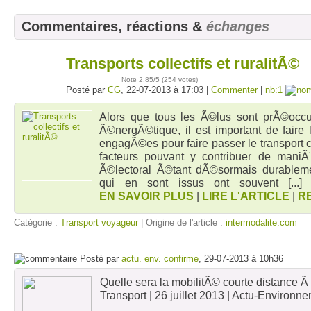
Commentaires, réactions &
échanges
Transports collectifs et ruralitÃ©
22
juil
Note
2.85
/5 (
254 votes
)
Posté par
CG
, 22-07-2013 à 17:03 |
Commenter
|
nb:1
Alors que tous les Ã©lus sont prÃ©occ
Ã©nergÃ©tique, il est important de faire
engagÃ©es pour faire passer le transport
facteurs pouvant y contribuer de mani
Ã©lectoral Ã©tant dÃ©sormais durableme
qui en sont issus ont souvent
[...
EN SAVOIR PLUS
|
LIRE L'ARTICLE
|
R
Catégorie :
Transport voyageur
| Origine de l'article :
intermodalite.com
Posté par
actu. env. confirme
, 29-07-2013 à 10h36
Quelle sera la mobilitÃ© courte distance Ã
Transport | 26 juillet 2013 | Actu-Environ