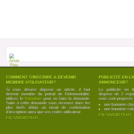
COMMENT S'INSCRIRE & DEVENIR
PUBLICITÉ EN L
MEMBRE UTILISATEUR?
ANNONCEUR?
Si vous désirez déposer un article, il faut
La publicité en l
devenir membre du portail de l’Intermodalité,
dispose de 2 espac
utilisez le
formulaire
pour en faire la demande.
vous sont proposés 
Suite à cette demande vous recevrez dans les
une bannière cla
plus brefs délais un email de confirmation
une bannière col
d’inscription ainsi que vos codes utilisateur.
EN SAVOIR PLUS
EN SAVOIR PLUS