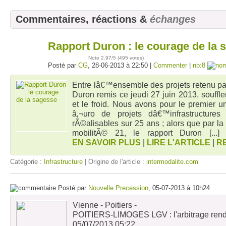
Commentaires, réactions &
échanges
Rapport Duron : le courage de la 
28
juin
Note
2.97
/5 (
495 votes
)
Posté par
CG
, 28-06-2013 à 22:50 |
Commenter
|
nb:8
Entre lâ€™ensemble des projets retenu par
Duron remis ce jeudi 27 juin 2013, souffle
et le froid. Nous avons pour le premier
â‚¬uro de projets dâ€™infrastructure
rÃ©alisables sur 25 ans ; alors que par la
mobilitÃ© 21, le rapport Duron
[...
EN SAVOIR PLUS
|
LIRE L'ARTICLE
|
R
Catégorie :
Infrastructure
| Origine de l'article :
intermodalite.com
Posté par
Nouvelle Precession
, 05-07-2013 à 10h24
Vienne - Poitiers -
POITIERS-LIMOGES LGV : l'arbitrage rendu 
05/07/2013 05:22