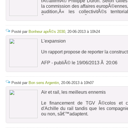
rÃ©affirmÃ© Philippe Duron. Selon Gille
la commission des affaires europÃ©ennes, 
audition,Â« les collectivitÃ©s territo
Ã©quivoque du schÃ©ma SNIT, il y a u
quâ€™il faudra dissiper, qui touch
collectivitÃ©s territoriales Â».
Posté par
Bonheur aprÃ©s 2030
, 20-06-2013 à 10h24
De fait, la commission MobilitÃ©s 21 ant
L'expansion
contribution des collectivitÃ©s locales 
projets sÃ©lectionnÃ©sâ€¦
Un rapport propose de reporter la construc
AFP - publiÃ© le 19/06/2013 Ã 20:06
PARIS - Le rapport Duron sur les grands
routiers en France, qui doit Ãªtre remis l
propose de reporter la construction de p
Posté par
Bon sens Argentin
, 20-06-2013 à 10h07
vitesse (LGV) au-delÃ de 2030, a-t-on ap
concordantes.
Air et rail, les meilleurs ennemis
Vue de la nouvelle gare TGV de Besa
2011
Le financement de TGV Ã©colos et con
Vue de la nouvelle gare TGV de Besa
d'Achille du rail tandis que les compagn
2011
ou non, sâ€™adaptent.
afp.com/Jeff Pachoud
La dÃ©cision trÃ¨s mÃ©diatisÃ©e de 
Ce rapport, qui doit hiÃ©rarchiser les 70 