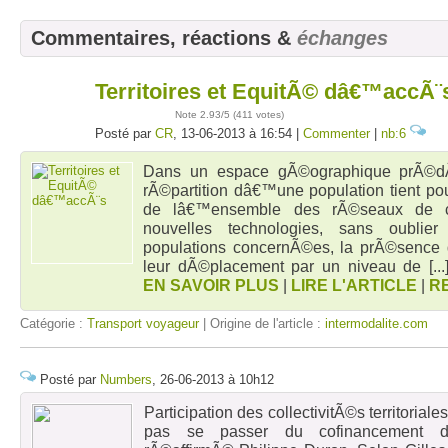
Commentaires, réactions &
échanges
Territoires et EquitÃ© dâ€™accÃ¨
13
juin
Note
2.93
/5 (
411 votes
)
Posté par
CR
, 13-06-2013 à 16:54 |
Commenter
|
nb:6
Dans un espace gÃ©ographique prÃ©dÃ
rÃ©partition dâ€™une population tient p
de lâ€™ensemble des rÃ©seaux de c
nouvelles technologies, sans oublie
populations concernÃ©es, la prÃ©sence dâ
leur dÃ©placement par un niveau de
[..
EN SAVOIR PLUS
|
LIRE L'ARTICLE
|
R
Catégorie :
Transport voyageur
| Origine de l'article :
intermodalite.com
Posté par
Numbers
, 26-06-2013 à 10h12
Participation des collectivitÃ©s territoria
pas se passer du cofinancement de