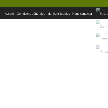
Le canal Seine-Nord a plongÃ©
Accueil -
Conditions générales -
En revanche, en bas du classement, se 
Mentions légales -
Nous contacter
Nord, la liaison Paris Normandie chÃ¨re
LGV Poitiers-Limoges.
Ce premier tri pose donc problÃ¨me. Il su
dans les territoires concernÃ©s alor
lâ€™Etat cherche des Ã©conomies suppl
manque cruellement. Les moyens de lâ
des infrastructures de transports (AFITF
Duron ne sont pas extensibles. Son budge
autour de 2,3 milliards dâ€™euros et ne d
les prochaines annÃ©es. La taxe poid
dâ€™euros en 2014) doit seulement com
subvention de lâ€™Etat.
Ce budget permet principalement de fai
rÃ©currentes (route, rail, transports coll
particulier celles des quatre LGV lancÃ©es
partenariat public-privÃ©." Si on ajout
dâ€™euros annuels que capterait durant 10 
Ã grande vitesse Lyon-Turin projet i