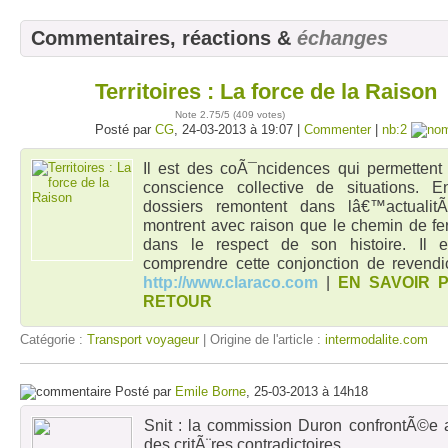
Commentaires, réactions &
échanges
Territoires : La force de la Raison
24
mars
Note
2.75
/5 (
409 votes
)
Posté par
CG
, 24-03-2013 à 19:07 |
Commenter
|
nb:2
Il est des coÃ¯ncidences qui permettent
conscience collective de situations. 
dossiers remontent dans lâ€™actuali
montrent avec raison que le chemin de fe
dans le respect de son histoire. Il 
comprendre cette conjonction de revend
http://www.claraco.com
|
EN SAVOIR 
RETOUR
Catégorie :
Transport voyageur
| Origine de l'article :
intermodalite.com
Posté par
Emile Borne
, 25-03-2013 à 14h18
Snit : la commission Duron confrontÃ©e
des critÃ¨res contradictoires