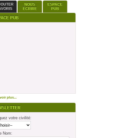
JOUTER
NOUS
ESPACE
AVORIS
ÉCRIRE
PUB
PACE PUB
oir plus...
WSLETTER
quez votre civilité:
re Nom: