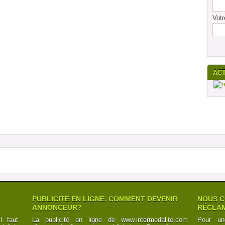
Votr
AC
PUBLICITÉ EN LIGNE. COMMENT DEVENIR
NOUS C
ANNONCEUR?
RÉCLAM
l faut
La publicité en ligne de www.intermodalite.com
Pour un