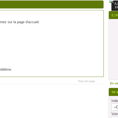
A
F
ES
rnez sur la page d'accueil.
roblème.
Haut de page
En sav
NE
Indi
Vot