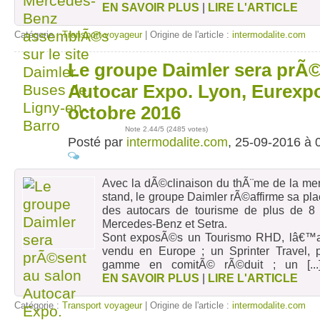
EN SAVOIR PLUS
|
LIRE L'ARTICLE
Catégorie :
Transport voyageur
| Origine de l'article :
intermodalite.com
Le groupe Daimler sera prÃ©
25
sept
Autocar Expo. Lyon, Eurexpo
octobre 2016
Note
2.44
/5 (
2485 votes
)
Posté par
intermodalite.com
, 25-09-2016 à 
Avec la dÃ©clinaison du thÃ¨me de la mer
stand, le groupe Daimler rÃ©affirme sa pla
des autocars de tourisme de plus de 8
Mercedes-Benz et Setra.
Sont exposÃ©s un Tourismo RHD, lâ€™au
vendu en Europe ; un Sprinter Travel,
gamme en comitÃ© rÃ©duit ; un
[..
EN SAVOIR PLUS
|
LIRE L'ARTICLE
Catégorie :
Transport voyageur
| Origine de l'article :
intermodalite.com