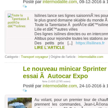
Posté par
intermodalite.com
, 09-12-2016 à 
Isilines lance ses lignes saisonniÃ¨res pour
le plus grand domaine skiable du monde Ã 
Toute la Tarentaise Ã portÃ©e dâ€™isilin
Lille et dâ€™autres villes
Des lignes isilines directes ou en intercon
Altibus pour rejoindre toutes les stations av
Des petits prix
[...]
https://isilines.fr
LIRE L'ARTICLE
Catégorie :
Transport voyageur
| Origine de l'article :
intermodalite.com
Le nouveau minicar Sprinter 
24
oct
essai Ã Autocar Expo
Note
2.43
/5 (
2795 votes
)
Posté par
intermodalite.com
, 24-10-2016 à 
Au volant, pour un premier tour de chauf
prennent les commandes, Jean-LÃ©ona