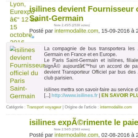
isilines devient Fournisseur o
15
sept
Saint-Germain
Note
2.45
/5 (
2538 votes
)
Posté par
intermodalite.com
, 15-09-2016 à 
La compagnie de bus transportera les 
Germain en France et en Europe.
Le Paris Saint-Germain et isilines, fili
signÃ© aujourdâ€™hui un accord de parte
devient Transporteur Officiel par bus de
club parisien.
isilines mettra son savoir-faire au service
[...]
http://www.isilines.fr
|
EN SAVOIR PL
Catégorie :
Transport voyageur
| Origine de l'article :
intermodalite.com
isilines expÃ©rimente le pai
02
août
Note
2.54
/5 (
2563 votes
)
Posté par
intermodalite.com
, 02-08-2016 à 