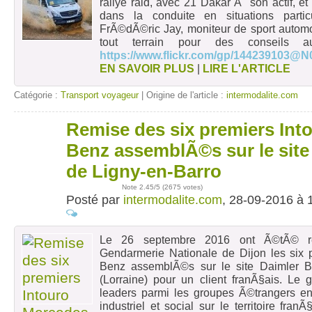
rallye raid, avec 21 Dakar Ã son actif, e
dans la conduite en situations partic
FrÃ©dÃ©ric Jay, moniteur de sport autom
tout terrain pour des conseils 
https://www.flickr.com/gp/144239103@N
EN SAVOIR PLUS
|
LIRE L'ARTICLE
Catégorie :
Transport voyageur
| Origine de l'article :
intermodalite.com
Remise des six premiers Int
28
sept
Benz assemblÃ©s sur le site
de Ligny-en-Barro
Note
2.45
/5 (
2675 votes
)
Posté par
intermodalite.com
, 28-09-2016 à 
Le 26 septembre 2016 ont Ã©tÃ© 
Gendarmerie Nationale de Dijon les six 
Benz assemblÃ©s sur le site Daimler B
(Lorraine) pour un client franÃ§ais. Le
leaders parmi les groupes Ã©trangers 
industriel et social sur le territoire fra