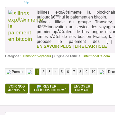
isilines expÃ©rimente la blockch
aujourdâ€™hui le paiement en bitcoin.
isilines, filiale du groupe Transde
dâ€™innovation au service des voyageu
premier opÃ©rateur de bus longue distanc
temps rÃ©el de ses bus en France, la
propose le paiement des
[...
EN SAVOIR PLUS
|
LIRE L'ARTICLE
Catégorie :
Transport voyageur
| Origine de l'article :
intermodalite.com
Premier
1
2
3
4
5
6
7
8
9
10
Dern
VOIR NOS
RESTER
ENVOYER
ARCHIVES
TOUJOURS INFORMÉ
UN MAIL